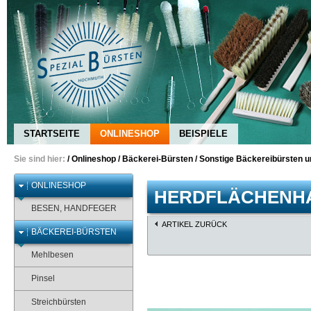
STARTSEITE
ONLINESHOP
BEISPIELE
Sie sind hier:
/
Onlineshop
/
Bäckerei-Bürsten
/
Sonstige Bäckereibürsten u
ONLINESHOP
HERDFLÄCHENH
BESEN, HANDFEGER
ARTIKEL ZURÜCK
BÄCKEREI-BÜRSTEN
Mehlbesen
Pinsel
Streichbürsten