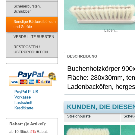
Scheuerbürsten,
Schrubber
Sonstige Bäckereibürsten
und Geräte
Laden...
VERDRILLTE BÜRSTEN
RESTPOSTEN /
ÜBERPRODUKTION
BESCHREIBUNG
Buchenholzkörper 900x
Fläche: 280x30mm, tem
Ladenbacköfen, hergest
KUNDEN, DIE DIESE
Streichbürste
Scheu
Rabatt (je Artikel):
ab 10 Stück:
5%
Rabatt