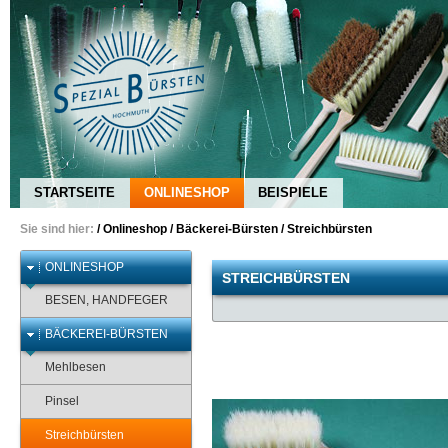
STARTSEITE
ONLINESHOP
BEISPIELE
Sie sind hier:
/
Onlineshop
/
Bäckerei-Bürsten
/
Streichbürsten
ONLINESHOP
STREICHBÜRSTEN
BESEN, HANDFEGER
BÄCKEREI-BÜRSTEN
Mehlbesen
Pinsel
Streichbürsten