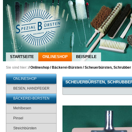
STARTSEITE
ONLINESHOP
BEISPIELE
Sie sind hier:
/
Onlineshop
/
Bäckerei-Bürsten
/
Scheuerbürsten, Schrubber
ONLINESHOP
SCHEUERBÜRSTEN, SCHRUBBE
BESEN, HANDFEGER
BÄCKEREI-BÜRSTEN
Mehlbesen
Pinsel
Streichbürsten