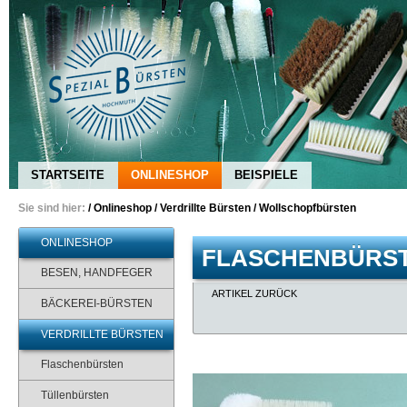
STARTSEITE
ONLINESHOP
BEISPIELE
Sie sind hier:
/
Onlineshop
/
Verdrillte Bürsten
/
Wollschopfbürsten
ONLINESHOP
FLASCHENBÜRST
BESEN, HANDFEGER
ARTIKEL ZURÜCK
BÄCKEREI-BÜRSTEN
VERDRILLTE BÜRSTEN
Flaschenbürsten
Tüllenbürsten