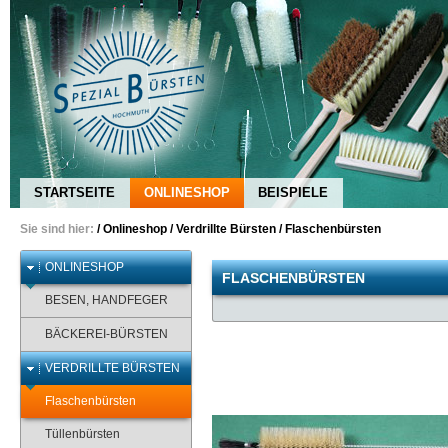
STARTSEITE
ONLINESHOP
BEISPIELE
Sie sind hier:
/
Onlineshop
/
Verdrillte Bürsten
/
Flaschenbürsten
ONLINESHOP
FLASCHENBÜRSTEN
BESEN, HANDFEGER
BÄCKEREI-BÜRSTEN
VERDRILLTE BÜRSTEN
Flaschenbürsten
Tüllenbürsten