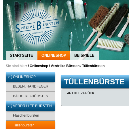
STARTSEITE
ONLINESHOP
BEISPIELE
Sie sind hier:
/
Onlineshop
/
Verdrillte Bürsten
/
Tüllenbürsten
ONLINESHOP
TÜLLENBÜRSTE
BESEN, HANDFEGER
ARTIKEL ZURÜCK
BÄCKEREI-BÜRSTEN
VERDRILLTE BÜRSTEN
Flaschenbürsten
Tüllenbürsten