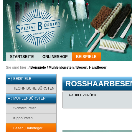
STARTSEITE
ONLINESHOP
BEISPIELE
Sie sind hier:
/
Beispiele
/
Mühlenbürsten
/
Besen, Handfeger
BEISPIELE
ROSSHAARBESE
TECHNISCHE BÜRSTEN
ARTIKEL ZURÜCK
MÜHLENBÜRSTEN
Sichterbürsten
Kippbürsten
Besen, Handfeger