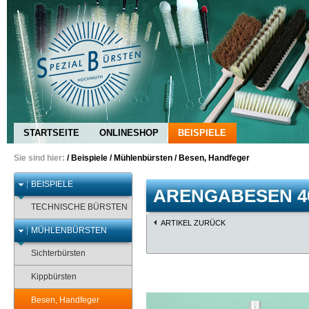
STARTSEITE
ONLINESHOP
BEISPIELE
Sie sind hier:
/
Beispiele
/
Mühlenbürsten
/
Besen, Handfeger
BEISPIELE
ARENGABESEN 4
TECHNISCHE BÜRSTEN
ARTIKEL ZURÜCK
MÜHLENBÜRSTEN
Sichterbürsten
Kippbürsten
Besen, Handfeger