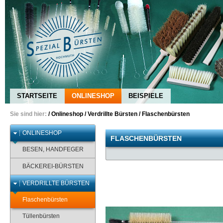
STARTSEITE
ONLINESHOP
BEISPIELE
Sie sind hier:
/
Onlineshop
/
Verdrillte Bürsten
/
Flaschenbürsten
ONLINESHOP
FLASCHENBÜRSTEN
BESEN, HANDFEGER
BÄCKEREI-BÜRSTEN
VERDRILLTE BÜRSTEN
Flaschenbürsten
Tüllenbürsten