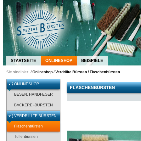
STARTSEITE
ONLINESHOP
BEISPIELE
Sie sind hier:
/
Onlineshop
/
Verdrillte Bürsten
/
Flaschenbürsten
ONLINESHOP
FLASCHENBÜRSTEN
BESEN, HANDFEGER
BÄCKEREI-BÜRSTEN
VERDRILLTE BÜRSTEN
Flaschenbürsten
Tüllenbürsten