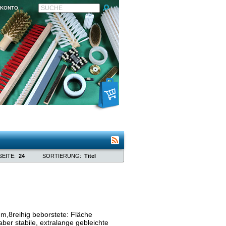
SUCHE
KONTO
SEITE:
24
SORTIERUNG:
Titel
,8reihig beborstete: Fläche
er stabile, extralange gebleichte