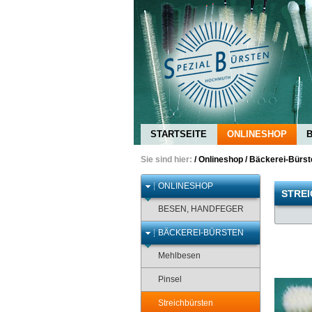
STARTSEITE
ONLINESHOP
Sie sind hier:
/
Onlineshop
/
Bäckerei-Bürst
ONLINESHOP
STRE
BESEN, HANDFEGER
BÄCKEREI-BÜRSTEN
Mehlbesen
Pinsel
Streichbürsten