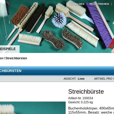
ANMELDEN
REGISTRIEREN
BEISPIELE
en
/
Streichbürsten
ICHBÜRSTEN
ANSICHT:
Liste
ARTIKEL PRO 
Streichbürste
Artikel-Nr. 100034
Gewicht:
0.225 kg
Buchenholzkörper, 400x65mm
115x55mm, Besatz: weiche ab