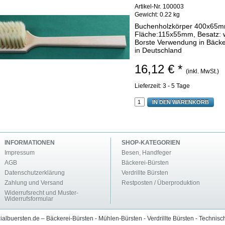
Artikel-Nr. 100003
Gewicht:
0.22 kg
Buchenholzkörper 400x65mm
Fläche:115x55mm, Besatz: w
Borste Verwendung in Bäcker
in Deutschland
16,12 € *
(inkl. MwSt.)
Lieferzeit: 3 - 5 Tage
IN DEN WARENKORB
INFORMATIONEN
SHOP-KATEGORIEN
Impressum
Besen, Handfeger
AGB
Bäckerei-Bürsten
Datenschutzerklärung
Verdrillte Bürsten
Zahlung und Versand
Restposten / Überproduktion
Widerrufsrecht und Muster-
Widerrufsformular
albuersten.de – Bäckerei-Bürsten - Mühlen-Bürsten - Verdrillte Bürsten - Technisc