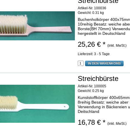
Streichbürste
Artikel-Nr. 100036
Gewicht:
0.31 kg
Buchenholkörper 400x75mm
10reihig Besatz: weiche aber
Borste(BH 70mm) Verwendun
hergestellt in Deutschland
25,26 € *
(inkl. MwSt.)
Lieferzeit: 3 - 5 Tage
IN DEN WARENKORB
Streichbürste
Artikel-Nr. 100005
Gewicht:
0.25 kg
Kunststoffkörper 400x65mm
8reihig Besatz: weiche aber 
Verwendung in Bäckereien un
Deitschland
16,78 € *
(inkl. MwSt.)