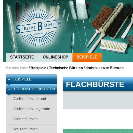
STARTSEITE
ONLINESHOP
BEISPIELE
Sie sind hier:
/
Beispiele
/
Technische Bürsten
/
drahtbesetzte Bürsten
BEISPIELE
FLACHBÜRSTE
TECHNISCHE BÜRSTEN
Abdichtbürsten rund
Abdichtbürsten gerade
Abstreifbürsten
Walzenbürsten