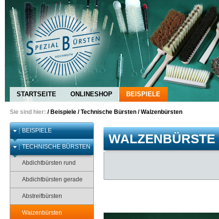
STARTSEITE
ONLINESHOP
BEISPIELE
Sie sind hier:
/
Beispiele
/
Technische Bürsten
/
Walzenbürsten
BEISPIELE
WALZENBÜRSTE
TECHNISCHE BÜRSTEN
Abdichtbürsten rund
Abdichtbürsten gerade
Abstreifbürsten
Walzenbürsten