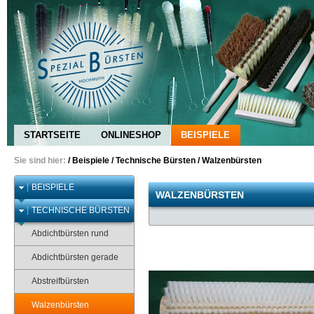
STARTSEITE
ONLINESHOP
BEISPIELE
Sie sind hier:
/
Beispiele
/
Technische Bürsten
/
Walzenbürsten
BEISPIELE
WALZENBÜRSTEN
TECHNISCHE BÜRSTEN
Abdichtbürsten rund
Abdichtbürsten gerade
Abstreifbürsten
Walzenbürsten