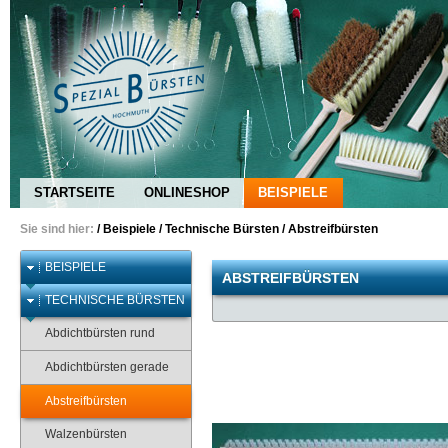
STARTSEITE
ONLINESHOP
BEISPIELE
Sie sind hier:
/
Beispiele
/
Technische Bürsten
/
Abstreifbürsten
BEISPIELE
ABSTREIFBÜRSTEN
TECHNISCHE BÜRSTEN
Abdichtbürsten rund
Abdichtbürsten gerade
Abstreifbürsten
Walzenbürsten